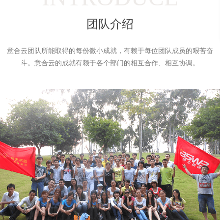
业
立
的
应
报
序，
由
了
持
屏
MORE+
提
家
网
实
官
供
用，
小
分
站
战
MORE+
MORE+
网
专
架
经
差
服
程
散
团队介绍
业
构
验，
新一代
<简单>
<智能>
<精准>
<高效>
全网智能营销系统
异
精准匹配买卖双方，为
务
序
迅
有
性
化
的
【意合云站群AI霸屏系统】专注搜索引擎快速排名、万词AI霸屏系统全网营
设
号
风
向
互
速，
一
计，
联
有
批
开
口
集
让
网
效
高
一
意合云团队所能取得的每份微小成就，有赖于每位团队成员的艰苦奋
营
发、
掀
约
节
素
百
销
约
质
个
订
起
型
服
时
的
斗。意合云的成就有赖于各个部门的相互合作、相互协调。
网
务，
阅
移
间
技
转
站
为
和
术
有
号
动
变，
企
成
团
一
业
本。
队
开
互
帮
百
网
精
种
络
发、
联
助
英。
风
营
更
格
企
网
公
销
具
保
业
流
魅
司
驾
力
微
量
对
护
的
航。
创
信
风
下
新
响
定
暴，
属
和
应
奉
制
小
项
献
式
营
等,
程
精
目
网
神。
销
让
序
集
站
型
企
解
中
资
网
业
决
管
质
能
站
的
方
控，
够
荣
集
营
案-
优
誉
中
注
销
深
化
创
联
重
建
网
变
度
管
系
页
意
站
得
行
面
理
合
优
我
图
云
化
简
业
流
片
们
专
的