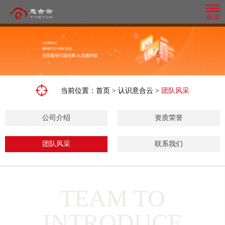
菜单
百度爱采购
抖音精准获客
公
微
模
团
全
品
司
信
板
队
网
牌
介
朋
网
风
短视频营销红利期的趋势，早布局；
首页排名 高流量入口 中国最大搜索引擎
当前位置：
首页
>
认识意合云
>
团队风采
整
网
绍
友
站
采
意
管
1000-3000条询盘保障；
合
站
百度官方平台
圈
MORE+
MORE+
合
小
行
理
营
营
意
广
需
意
无需团队、无需养号、精准有效、快速获
微
云
程
业
系
销
合
企
合
公司介绍
资质荣誉
销
MORE+
专
告
云
MORE+
信
头
序
动
业
云
统
推
属
全网优质资源 搜索快速精准 多种询价方
是
客；
做
团
风
开
条
开
态
开
广
企
行
队
格
业
智能数据分析平台，精准搜索营销优化，多形式内容直达客户眼前。利用
业
在
发
发
微信朋友圈广告是基于
发
打造短视频营销矩阵，推广覆盖面：抖
设
Be
Understand
If
式 不限关键词 搜索六大权益
营
调
各
团队风采
联系我们
计,
势为企业从营销定位、平台建设、网站运营到品牌营销提供全盘网络营销
销、
创内容形式在朋友圈汇
查
自
the
the
you
抢
了
再
匠
系
音、快手、西瓜、火山、今日头条等视频
或
的
计营销回路。助力企业快速布局互联网营销，突破营销困境。
心
first
industry
don't
统
基
先
微
解
推
不
者
阵
MORE+
独
MORE+
定
做
地
to
trends,
change
媒体平台
造
于
知
信
行
动
改
制
MORE+
MORE+
MORE+
网
上
企
开
know
fast
your
微
道
小
业
站
有
企
变
业
MORE+
发
结
着
官
the
step
marketing,
信
意
程
动
业
营
服
构
出
网
询盘保障
AI 智能
搜索排名
务
布
色
first
it
TEAM TO
平
合
序、
态，
的
销
商。
局
的
研
line
MORE+
will
一
台
云
百
快
管
方
等.
表
站
究
360
推广覆盖
同城营销
视频矩阵
直
简
现
be
企
开
第
度
人
理
式，
群
致
实
单
以
MORE+
业
力
too
INTRODUCE
发
一
小
一
快
及
模
就
私号运营
快速获客
AI
定
MORE+
力
为
捷，
丰
位，
late
的
线
程
步
式
晚
企
霸
建
富
商
坚