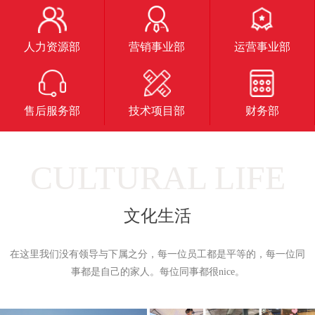
优
雅
的
布
局
和
人力资源部
营销事业部
运营事业部
设
计。
售后服务部
技术项目部
财务部
CULTURAL LIFE
文化生活
在这里我们没有领导与下属之分，每一位员工都是平等的，每一位同
事都是自己的家人。每位同事都很nice。