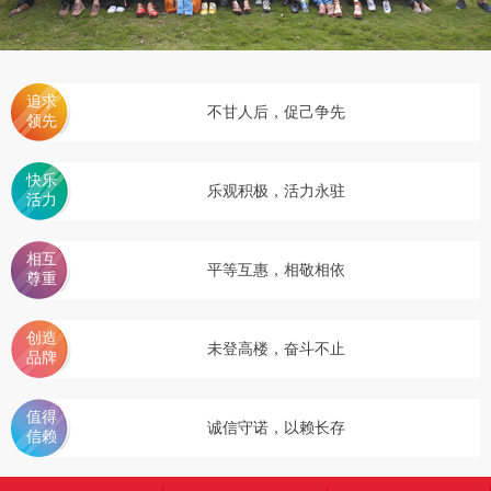
的
业
单，
解
程，
结
排
的
构，
更
决
简
版
服
适
电
大
务，
合
便
方
话：
化
小，
获
于
0757-
捷。
案，
智
工
得
以
82714949
能
了
网
助
作
根
众
络
地
据
多
力
环
营
址：
用
客
销
佛
不甘人后，促己争先
企
节，
户
户
为
山
行
的
目
业
市
全
MORE+
为
一
的
禅
获
及
面
致
的
城
使
好
MORE+
客
区
客
提
用
评
户，
季
的
盈
升
从
华
乐观积极，活力永驻
MORE+
设
在
网
MORE+
四
收
公
备
客
站
路
环
户
定
盈
司
境
的
位
科
进
的
口
与
亿
行
碑
与
家
工
相
中
策
东
平等互惠，相敬相依
流
作
划
区
应
传
B1
效
布
着“要
到
座
局。
买
界
218
率
灵
要
面
室
活
卖，
设
（佛
转
找
计，
山
换，
意
未登高楼，奋斗不止
充
创
弹
合
分
意
性
云”。
体
产
伸
现
业
缩，
产
园
随
品
对
时
与
面）
向
服
诚信守诺，以赖长存
用
务
东莞分公司
户
的
展
优
现
势
完
美