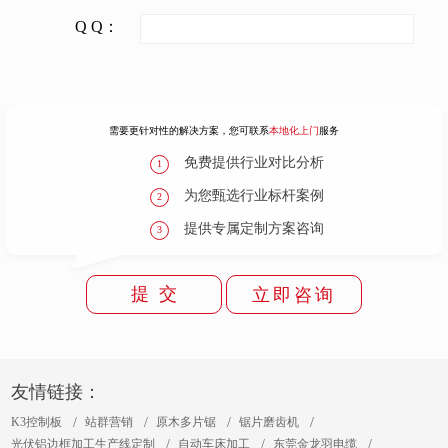
Q Q：
需要更针对性的解决方案，您可联系
本地化上门
服务
免费提供行业对比分析
1
为您甄选行业标杆案例
2
提供专属定制方案咨询
3
提 交
立即咨询
友情链接：
K3控制板
站群营销
原木多片锯
锯片磨齿机
光伏铝边框加工生产线定制
自动车床加工
东莞金龙羽电缆