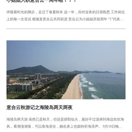
小姐姐入职意合云一周年啦！！！
伴随着时光的脚步，走过了春夏秋冬 这一年，你对业务的日渐熟悉 工作岗位
上的每一次尝试 都激发意合云共同前进 意合云为小姐姐庆祝周年 “1”代表起
航，要到达远方 ...
意合云秋游记之海陵岛两天两夜
海陵岛两天游 虽然已是秋天，但还是骄阳似火，最好不过选择到海边吹吹海
风，看潮涨潮落，可以靠海居住，躺在床上也能聆听海浪声。 9月10日晚，