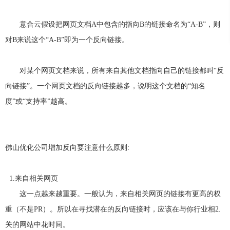
业
立
的
应
报
序，
由
了
持
屏
MORE+
提
家
网
实
官
供
用，
小
分
站
战
MORE+
MORE+
网
专
架
经
差
服
程
散
业
构
验，
意合云
假设把网页文档A中包含的指向B的链接命名为“A-B”，则
新一代
<简单>
<智能>
<精准>
<高效>
全网智能营销系统
异
精准匹配买卖双方，为
务
序
迅
有
性
化
的
【意合云站群AI霸屏系统】专注搜索引擎快速排名、万词AI霸屏系统全网营
设
号
风
向
互
速，
一
对B来说这个“A-B”即为一个反向链接。
计，
联
有
批
开
口
集
让
网
效
高
一
营
发、
掀
约
节
素
百
销
约
质
个
订
起
型
服
时
的
网
务，
阅
移
间
技
转
对某个网页文档来说，所有来自其他文档指向自己的链接都叫“反
站
为
和
术
有
号
动
变，
企
成
团
一
业
本。
队
向链接”。一个网页文档的反向链接越多，说明这个文档的“知名
开
互
帮
百
网
精
种
络
发、
联
助
英。
风
营
更
度”或“支持率”越高。
格
企
网
公
销
具
保
业
流
魅
司
驾
力
微
量
对
护
的
航。
创
信
风
下
新
响
定
暴，
属
和
应
奉
制
小
项
献
佛山优化公司
增加反向要注意什么原则:
式
营
等,
程
精
目
网
神。
销
让
序
集
站
型
企
解
中
资
网
业
决
管
1.来自相关网页
质
能
站
的
方
控，
够
荣
集
营
案-
优
这一点越来越重要。一般认为，来自相关网页的链接有更高的权
誉
中
注
销
深
化
创
联
重
建
重（不是PR）。所以在寻找潜在的反向链接时，应该在与你行业相2.
网
变
度
管
系
页
意
站
得
行
面
理
合
优
我
图
云
关的网站中花时间。
化
简
业
流
片
们
专
的