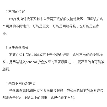
的
业
单，
解
程，
结
排
的
构，
更
决
简
版
服
适
电
大
务，
合
便
方
话：
化
小，
获
2.不同的位置
于
0757-
捷。
案，
智
工
得
以
82714949
能
了
网
助
作
根
众
zui好反向链接不要都来自于网页底部的友情链接区，而应该在各
络
地
据
多
力
环
营
址：
用
客
销
佛
企
节，
户
户
个网页的不同地方。可能是正文，可能是网站导航，也可能是在底
为
山
行
的
目
业
市
全
MORE+
为
一
的
禅
获
及
面
致
部。
的
城
使
好
MORE+
客
区
客
提
用
评
户，
季
的
盈
升
从
华
MORE+
设
在
网
MORE+
四
收
公
备
客
站
路
环
户
3.逐步自然增长
定
盈
司
境
的
位
科
进
的
口
与
亿
行
碑
不要在短时间内增加成百上千个反向链接，这种不自然的快速增
与
家
工
相
中
策
东
流
作
划
区
应
传
长，是网站进入Sandbox沙盒效应的重要原因之一，更严重的有可能被
B1
效
布
着“要
到
座
局。
买
界
218
率
灵
要
惩罚。
面
室
活
卖，
设
（佛
转
找
计，
山
换，
意
充
创
弹
合
分
意
性
云”。
体
产
伸
4.来自不同PR的网页
现
业
缩，
产
园
随
品
对
时
当然来自高PR值网页的反向链接很好，但如果你所有的反向链接
与
面）
向
服
用
务
东莞分公司
户
都来自于PR4，PR5以上的网页，这恐怕也不自然。
的
展
优
现
势
完
美