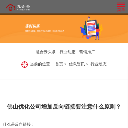
菜单
百度爱采购
抖音精准获客
公
微
模
团
全
品
司
信
板
队
网
牌
介
朋
网
风
短视频营销红利期的趋势，早布局；
首页排名 高流量入口 中国最大搜索引擎
意合云头条
行业动态
营销推广
整
网
绍
友
站
采
意
管
1000-3000条询盘保障；
合
站
百度官方平台
圈
MORE+
MORE+
合
小
行
理
营
营
意
广
需
意
当前的位置：
首页
>
信息资讯
>
行业动态
无需团队、无需养号、精准有效、快速获
微
云
程
业
系
销
合
企
合
销
MORE+
专
告
云
MORE+
信
头
序
动
业
云
统
推
属
全网优质资源 搜索快速精准 多种询价方
是
客；
做
团
风
开
条
开
态
开
广
企
行
队
格
业
智能数据分析平台，精准搜索营销优化，多形式内容直达客户眼前。利用
业
在
发
发
微信朋友圈广告是基于
发
打造短视频营销矩阵，推广覆盖面：抖
设
Be
Understand
If
式 不限关键词 搜索六大权益
营
调
各
计,
势为企业从营销定位、平台建设、网站运营到品牌营销提供全盘网络营销
销、
创内容形式在朋友圈汇
查
自
the
the
you
抢
了
再
匠
系
音、快手、西瓜、火山、今日头条等视频
或
的
计营销回路。助力企业快速布局互联网营销，突破营销困境。
心
first
industry
don't
统
基
先
微
解
推
不
者
阵
MORE+
独
MORE+
定
做
地
to
trends,
change
媒体平台
造
于
知
信
行
动
改
制
MORE+
MORE+
MORE+
网
上
企
开
know
fast
your
微
道
小
业
站
有
企
变
业
MORE+
发
结
着
官
the
step
marketing,
信
意
程
动
业
营
服
构
出
网
佛山优化公司
增加反向链接要注意什么原则？
询盘保障
AI 智能
搜索排名
务
布
色
first
it
平
合
序、
态，
的
销
商。
局
的
研
line
MORE+
will
一
台
云
百
快
管
方
等.
表
站
究
360
推广覆盖
同城营销
视频矩阵
直
简
现
be
企
开
第
度
人
理
式，
群
致
实
单
以
MORE+
业
力
too
发
一
小
一
快
及
模
就
私号运营
快速获客
AI
定
MORE+
力
为
捷，
丰
什么是反向链接：
位，
late
的
线
程
步
式
晚
企
霸
建
富
商
坚