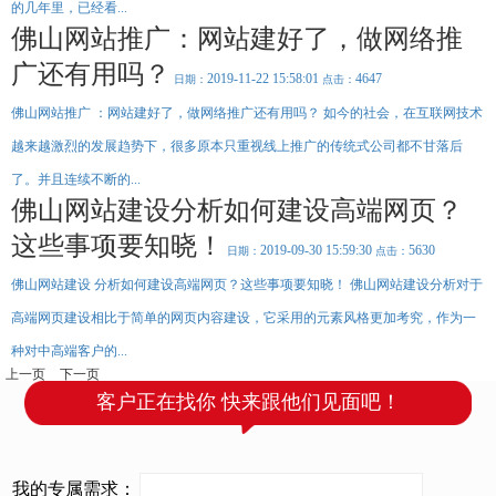
的几年里，已经看...
优
雅
的
佛山网站推广：网站建好了，做网络推
布
局
和
广还有用吗？
设
2019-11-22 15:58:01
4647
日期：
点击：
计。
佛山网站推广 ：网站建好了，做网络推广还有用吗？ 如今的社会，在互联网技术
越来越激烈的发展趋势下，很多原本只重视线上推广的传统式公司都不甘落后
了。并且连续不断的...
佛山网站建设分析如何建设高端网页？
这些事项要知晓！
2019-09-30 15:59:30
5630
日期：
点击：
佛山网站建设 分析如何建设高端网页？这些事项要知晓！ 佛山网站建设分析对于
高端网页建设相比于简单的网页内容建设，它采用的元素风格更加考究，作为一
种对中高端客户的...
上一页
下一页
客户正在找你 快来跟他们见面吧！
我的专属需求：