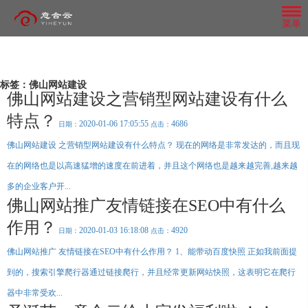
菜单
标签：佛山网站建设
百度爱采购
抖音精准获客
佛山网站建设之营销型网站建设有什么
公
微
模
团
全
品
司
信
板
队
特点？
网
牌
介
朋
网
风
短视频营销红利期的趋势，早布局；
首页排名 高流量入口 中国最大搜索引擎
2020-01-06 17:05:55
4686
日期：
点击：
整
网
绍
友
站
采
意
管
1000-3000条询盘保障；
合
站
百度官方平台
圈
MORE+
MORE+
佛山网站建设 之营销型网站建设有什么特点？ 现在的网络是非常发达的，而且现
合
小
行
理
营
营
意
广
需
意
无需团队、无需养号、精准有效、快速获
微
云
程
业
系
销
合
企
合
销
MORE+
专
告
在的网络也是以高速猛增的速度在前进着，并且这个网络也是越来越完善,越来越
云
MORE+
信
头
序
动
业
云
统
推
属
全网优质资源 搜索快速精准 多种询价方
是
客；
做
团
风
开
条
开
态
开
广
企
行
队
格
多的企业客户开...
业
智能数据分析平台，精准搜索营销优化，多形式内容直达客户眼前。利用
业
在
发
发
微信朋友圈广告是基于
发
打造短视频营销矩阵，推广覆盖面：抖
设
Be
Understand
If
式 不限关键词 搜索六大权益
营
调
各
计,
势为企业从营销定位、平台建设、网站运营到品牌营销提供全盘网络营销
销、
创内容形式在朋友圈汇
佛山网站推广友情链接在SEO中有什么
查
自
the
the
you
抢
了
再
匠
系
音、快手、西瓜、火山、今日头条等视频
或
的
计营销回路。助力企业快速布局互联网营销，突破营销困境。
心
first
industry
don't
统
基
先
微
解
推
不
者
阵
MORE+
独
MORE+
定
做
地
作用？
to
trends,
change
媒体平台
造
于
知
信
行
动
改
制
MORE+
MORE+
MORE+
网
上
2020-01-03 16:18:08
4920
日期：
点击：
企
开
know
fast
your
微
道
小
业
站
有
企
变
业
MORE+
发
结
着
官
the
step
marketing,
信
意
程
动
业
营
服
构
出
佛山网站推广 友情链接在SEO中有什么作用？ 1、能带动百度快照 正如我前面提
网
询盘保障
AI 智能
搜索排名
务
布
色
first
it
平
合
序、
态，
的
销
商。
局
的
研
line
MORE+
will
一
台
云
百
快
管
方
等.
表
站
到的，搜索引擎爬行器通过链接爬行，并且经常更新网站快照，这表明它在爬行
究
360
推广覆盖
同城营销
视频矩阵
直
简
现
be
企
开
第
度
人
理
式，
群
致
实
单
以
MORE+
业
力
too
发
一
小
一
快
及
模
就
器中非常受欢...
私号运营
快速获客
AI
定
MORE+
力
为
捷，
丰
位，
late
的
线
程
步
式
晚
企
霸
建
富
商
坚