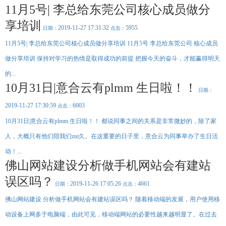
的
业
单，
解
程，
结
11月5号| 李总给东莞公司核心成员做分
排
的
构，
更
决
简
版
服
适
电
大
务，
合
便
方
话：
化
享培训
小，
获
于
0757-
2019-11-27 17:31:32
5955
捷。
案，
智
工
日期：
点击：
得
以
82714949
能
了
网
助
作
根
众
络
地
据
11月5号| 李总给东莞公司核心成员做分享培训 11月5号 李总给东莞公司 核心成员
多
力
环
营
址：
用
客
销
佛
企
节，
户
户
为
山
行
做分享培训 保持对学习的热情是取得成功的前提 把握今天的奋斗，才能赢得明天
的
目
业
市
全
MORE+
为
一
的
禅
获
及
面
致
的
城
使
的...
好
MORE+
客
区
客
提
用
评
户，
季
的
盈
升
10月31日|意合云有plmm 生日啦！！
从
华
MORE+
设
在
网
MORE+
四
日期：
收
公
备
客
站
路
环
户
定
盈
司
境
的
2019-11-27 17:30:59
6003
位
科
点击：
进
的
口
与
亿
行
碑
与
家
工
相
中
策
东
10月31日|意合云有plmm 生日啦！！ 都说同事之间的关系是非常微妙的，除了家
流
作
划
区
应
传
B1
效
布
着“要
到
座
人，大概只有他们陪我们zui久。在这重要的日子里，意合云为同事举办了生日活
局。
买
界
218
率
灵
要
面
室
活
卖，
设
（佛
动！...
转
找
计，
山
换，
意
充
创
佛山网站建设分析做手机网站会有建站
弹
合
分
意
性
云”。
体
产
伸
现
业
误区吗？
缩，
产
园
2019-11-26 17:05:26
4661
随
日期：
点击：
品
对
时
与
面）
向
服
佛山网站建设 分析做手机网站会有建站误区吗？ 随着移动端的发展，用户使用移
用
务
东莞分公司
户
的
展
优
动设备上网多于电脑端，由此可见，移动端网站的必要性越来越明显了。在过去
现
势
完
美