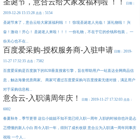
圣诞节，意合云给大家发福利啦 ！！
业
立
的
应
报
序，
由
了
持
屏
日期：
MORE+
提
家
网
实
官
供
用，
小
分
站
战
MORE+
MORE+
网
专
架
经
差
服
程
散
2019-12-26 15:15:28
5154
点击：
业
构
验，
新一代
<简单>
<智能>
<精准>
<高效>
全网智能营销系统
异
精准匹配买卖双方，为
务
序
迅
有
性
化
的
【意合云站群AI霸屏系统】专注搜索引擎快速排名、万词AI霸屏系统全网营
设
号
风
向
圣诞节来了，意合云给大家派福利啦 ！！ 惊现圣诞老人光临！ 派礼物啦！ 兴
互
速，
一
计，
联
有
批
开
口
集
让
网
效
高
一
奋！激动！开心！ 圣诞老人来啦！！！ 一份礼物，不在于它的价钱和包装， 一
营
发、
掀
约
节
素
百
销
约
质
个
订
起
型
服
时
的
网
份关心也不在...
务，
阅
移
间
技
转
站
为
和
术
有
号
动
变，
企
百度爱采购-授权服务商-入驻申请
成
团
一
业
2019-
本。
队
日期：
开
互
帮
百
网
精
种
络
发、
联
助
英。
风
营
11-27 17:32:35
7582
更
点击：
格
企
网
公
销
具
保
业
流
魅
司
驾
力
百度爱采购是百度旗下的B2B垂直搜索引擎，旨在帮助用户一站直达全网商品信
微
量
对
护
的
航。
创
信
风
下
新
息，触达海量优质商家。 商家可通过百度爱采购与百度搜索无缝对接，满足用户
响
定
暴，
属
和
应
奉
制
小
项
献
对于采购信息检...
式
营
等,
程
精
目
网
神。
销
意合云-入职满周年庆！
让
序
集
2019-11-27 17:32:03
日期：
点击：
站
型
企
解
中
资
网
业
决
管
6002
质
能
站
的
方
控，
够
荣
集
营
案-
优
春夏秋冬，季节更替 这位小姐姐不知不觉已经入职一周年 入职的时候你也许是忐
誉
中
注
销
深
化
创
联
重
建
网
变
度
管
忑懵懂的新人小白 而今入职一年，得到了成长收获 意合云为入职满一周年同事庆
系
页
意
站
得
行
面
理
合
优
我
图
云
化
祝啦 一个人...
简
业
流
片
们
专
的